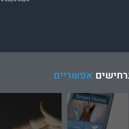
ביצוע אינטגרציה מלאה בין המער
ש אוטומציה מתוחכמת בהתאם
החכמות בבית, כולל תרחישים מור
וצרכיו הייחודיים, פתרון תפור
המשלבים מספר מערכות וחיווי ב
ם בהתאם לדרישות הלקוח תוך
פעולת המערכות. לבעלי אורח חיים
 עמידה בלוחות זמנים וליווי
המערכת מאפשרת גמישות מרבית
חר סיום הפרוייקט
תרחישים מורכבים לשבת וחגים הנ
לשינוי בכל עת ולפי הצורך.
רחישים
אפשריים