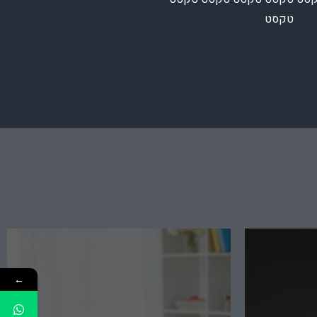
טקסט
כות
כבים
זמן אמת על
התקנת מערכת פתוחה המאפשרת עדכון,
 דתי,
שדרוג ותוספים טכנולוגיים בעתיד.
 בקביעת
יתנים
←