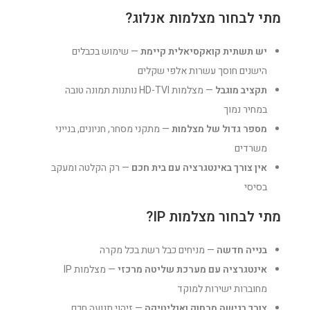
מתי לבחור מצלמות אנלוג?
יש תשתית קואקסיאלית קיימת
— שימוש בכבלים
הישנים חוסך עשרות אלפי שקלים
תקציב מוגבל
— מצלמות HD-TVI נותנות תמונה טובה
במחיר נמוך
מספר גדול של מצלמות
— מתקני מסחר, חניונים, בנייני
משרדים
אין צורך באינטגרציה עם בית חכם
— רק הקלטה ומעקב
בסיסי
מתי לבחור מצלמות IP?
בנייה חדשה
— מניחים כבל רשת בכל מקרה
אינטגרציה עם מערכת שליטה מרכזי
— מצלמות IP
מחוברות ישירות למוקד
צורך בגישה מרחוק ואנליטיקה
— זיהוי תנועה חכם,