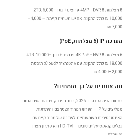
8 מצלמות 4MP + DVR 8-ערוצים + כונן 2TB: 6,000–
10,000 ₪ כולל התקנה. אם יש תשתית קיימת — 4,000–
7,000 ₪.
מערכת IP (6 מצלמות, PoE)
6 מצלמות 4K PoE + NVR 8-ערוצים + כונן 4TB: 10,000–
18,000 ₪ כולל התקנה. עם אינטגרציה לCloud: תוספת
2,000–4,000 ₪.
מה אומרים על כך מומחים?
בתחום הבית הפרטי ב-2026, ברוב הפרויקטים החדשים אנחנו
ממליצים על IP — הפרש המחיר הצטמצם, והיתרונות
האינטגרטיביים משמעותיים. לשדרוג של מבנה קיים עם
כבלים קואקסיאליים טובים — HD-TVI הוא פתרון מצוין
ומשתלם.