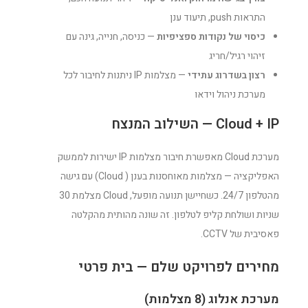
התראות push, תיעוד ענן
כיסוי של נקודות ספציפיות
— כניסה, חנייה, גינה עם
זיהוי רגיל/חריג
רצון בשדרוג עתידי
— מצלמות IP ניתנות לחיבור לכל
מערכת ניהול וידאו
Cloud + IP — השילוב המנצח
מערכת Cloud מאפשרת חיבור מצלמות IP ישירות לממשק
האפליקציה — מצלמות מאוחסנות בענן ( Cloud) עם גישה
מהטלפון 24/7. כשחיישן תנועה מופעל, Cloud מצלמת 30
שניות ושולחת קליפ לטלפון. זה שונה מהותית מהקלטה
פאסיבית של CCTV.
מחירים לפרויקט שלם — בית פרטי
מערכת אנלוג (8 מצלמות)