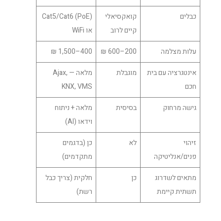
כבלים
קואקסיאלי
Cat5/Cat6 (PoE)
קיים לרוב
או WiFi
עלות מצלמה
200–600 ₪
400–1,500 ₪
אינטגרציה עם בית
מוגבלת
מלאה — Ajax,
חכם
KNX, VMS
גישה מרחוק
בסיסית
מלאה + ניתוח
וידאו (AI)
זיהוי
לא
כן (בדגמים
פנים/אנליטיקה
מתקדמים)
מתאים לשדרוג
כן
חלקית (צריך כבל
תשתית קיימת
רשת)