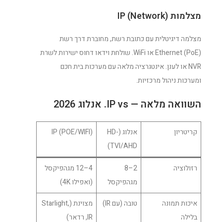
מצלמות IP (Network)
מצלמה דיגיטלית עם כתובת רשת, מחוברת דרך רשת
Ethernet (PoE) או WiFi. שולחת וידאו דחוס ישירות לשרת
NVR או לענן. אינטגרציה מלאה עם מערכות בית חכם
ומערכות ניהול מרכזיות.
השוואה מלאה — IP vs. אנלוג 2026
קריטריון
אנלוג (HD-
IP (POE/WIFI)
TVI/AHD)
רזולוציה
2–8
4–12 מגהפיקסל
מגהפיקסל
(ואפילו 4K)
איכות תמונה
טובה (עם IR)
מצוינת (Starlight,
בלילה
IR, רדאר)